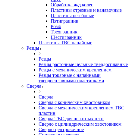
Обработка ж/д колес
Пластины отрезные и канавочные
Пластины резьбовые
Пятигранник
Ромб
Трехгранник
Шестигранник
Пластины ТВС напайные
Резцы
Резцы
Резцы расточные цельные твердосплавные
Резцы с механическим креплением
Резцы токарные с напайными
твердосплавными пластинками
Сверла
Сверла
Сверла с коническим хвостовиком
Сверла с механическим креплением ТВС
пластин
Сверла ТВС для печатных плат
Сверло с цилиндрическим хвостовиком
Сверло центровочное
Спиральные cверла