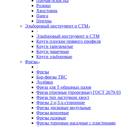
Прочая оснастка
Ролики
Хвостовик
Цанга
Центры
Эльборовый инструмент и СТМ
Эльборовый инструмент и СТМ
Круги плоские прямого профиля
Круги тарельчатые
Круги чашечные
Круги эльборовые
Фрезы
Фрезы
Бор-фрезы ТВС
Долбяки
Фреза для Т-образных пазов
Фреза отрезные (прорезные) ГОСТ 2679-93
Фреза тип ласточкин хвост
Фрезы 2-х;3-х-сторонние
Фрезы дисковые модульные
Фрезы концевые
Фрезы пазовые
Фрезы торцевые насадные с пластинами