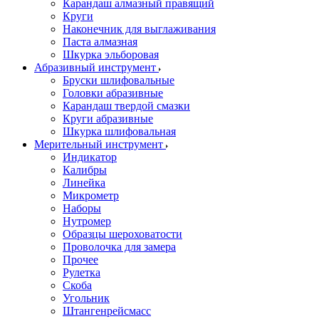
Карандаш алмазный правящий
Круги
Наконечник для выглаживания
Паста алмазная
Шкурка эльборовая
Абразивный инструмент
Бруски шлифовальные
Головки абразивные
Карандаш твердой смазки
Круги абразивные
Шкурка шлифовальная
Мерительный инструмент
Индикатор
Калибры
Линейка
Микрометр
Наборы
Нутромер
Образцы шероховатости
Проволочка для замера
Прочее
Рулетка
Скоба
Угольник
Штангенрейсмасс