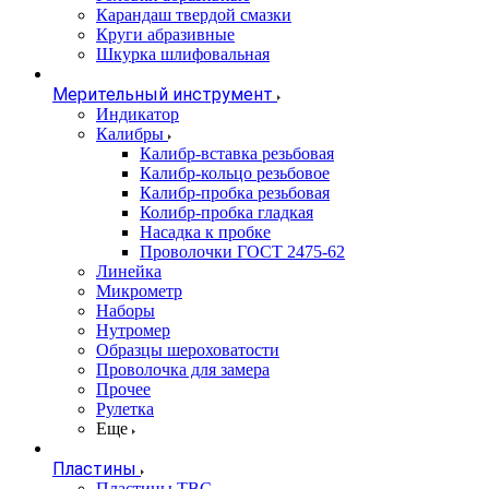
Карандаш твердой смазки
Круги абразивные
Шкурка шлифовальная
Мерительный инструмент
Индикатор
Калибры
Калибр-вставка резьбовая
Калибр-кольцо резьбовое
Калибр-пробка резьбовая
Колибр-пробка гладкая
Насадка к пробке
Проволочки ГОСТ 2475-62
Линейка
Микрометр
Наборы
Нутромер
Образцы шероховатости
Проволочка для замера
Прочее
Рулетка
Еще
Пластины
Пластины ТВС