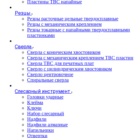
Пластины ТВС напайные
Резцы
Резцы расточные цельные твердосплавные
Резцы с механическим креплением
Резцы токарные с напайными твердосплавными
пластинками
Сверла
Сверла с коническим хвостовиком
Сверла с механическим креплением ТВС пластин
Сверла ТВС для печатных плат
Сверло с цилиндрическим хвостовиком
Сверло центровочное
Спиральные cверла
Слесарный инструмент
Головки ударные
Клейма
Ключи
Набор слесарный
Надфили
Надфили алмазные
Напильники
Отвертки