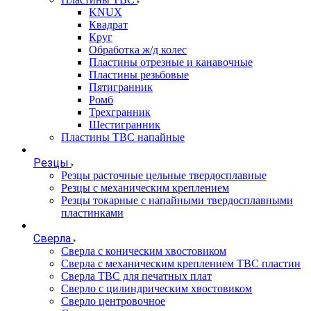
KNUX
Квадрат
Круг
Обработка ж/д колес
Пластины отрезные и канавочные
Пластины резьбовые
Пятигранник
Ромб
Трехгранник
Шестигранник
Пластины ТВС напайные
Резцы
Резцы расточные цельные твердосплавные
Резцы с механическим креплением
Резцы токарные с напайными твердосплавными
пластинками
Сверла
Сверла с коническим хвостовиком
Сверла с механическим креплением ТВС пластин
Сверла ТВС для печатных плат
Сверло с цилиндрическим хвостовиком
Сверло центровочное