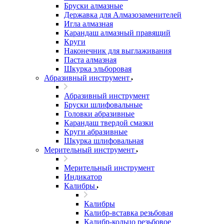
Бруски алмазные
Державка для Алмазозаменителей
Игла алмазная
Карандаш алмазный правящий
Круги
Наконечник для выглаживания
Паста алмазная
Шкурка эльборовая
Абразивный инструмент
Абразивный инструмент
Бруски шлифовальные
Головки абразивные
Карандаш твердой смазки
Круги абразивные
Шкурка шлифовальная
Мерительный инструмент
Мерительный инструмент
Индикатор
Калибры
Калибры
Калибр-вставка резьбовая
Калибр-кольцо резьбовое