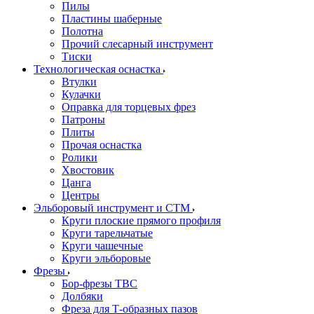
Пилы
Пластины шаберные
Полотна
Прочий слесарный инструмент
Тиски
Технологическая оснастка
Втулки
Кулачки
Оправка для торцевых фрез
Патроны
Плиты
Прочая оснастка
Ролики
Хвостовик
Цанга
Центры
Эльборовый инструмент и СТМ
Круги плоские прямого профиля
Круги тарельчатые
Круги чашечные
Круги эльборовые
Фрезы
Бор-фрезы ТВС
Долбяки
Фреза для Т-образных пазов