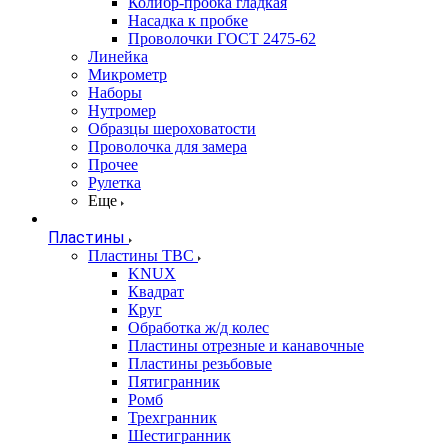
Колибр-пробка гладкая
Насадка к пробке
Проволочки ГОСТ 2475-62
Линейка
Микрометр
Наборы
Нутромер
Образцы шероховатости
Проволочка для замера
Прочее
Рулетка
Еще
Пластины
Пластины ТВС
KNUX
Квадрат
Круг
Обработка ж/д колес
Пластины отрезные и канавочные
Пластины резьбовые
Пятигранник
Ромб
Трехгранник
Шестигранник