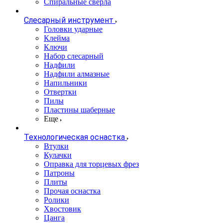
Спиральные cверла
Слесарный инструмент
Головки ударные
Клейма
Ключи
Набор слесарный
Надфили
Надфили алмазные
Напильники
Отвертки
Пилы
Пластины шаберные
Еще
Технологическая оснастка
Втулки
Кулачки
Оправка для торцевых фрез
Патроны
Плиты
Прочая оснастка
Ролики
Хвостовик
Цанга