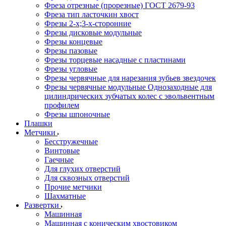
Фреза отрезные (прорезные) ГОСТ 2679-93
Фреза тип ласточкин хвост
Фрезы 2-х;3-х-сторонние
Фрезы дисковые модульные
Фрезы концевые
Фрезы пазовые
Фрезы торцевые насадные с пластинами
Фрезы угловые
Фрезы червячные для нарезания зубьев звездочек
Фрезы червячные модульные Однозаходные для
цилиндрических зубчатых колес с эвольвентным
профилем
Фрезы шпоночные
Плашки
Метчики
Бесстружечные
Винтовые
Гаечные
Для глухих отверстий
Для сквозных отверстий
Прочие метчики
Шахматные
Развертки
Машинная
Машинная с коническим хвостовиком