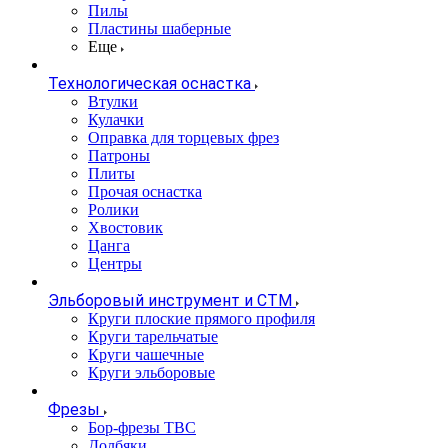
Пилы
Пластины шаберные
Еще
Технологическая оснастка
Втулки
Кулачки
Оправка для торцевых фрез
Патроны
Плиты
Прочая оснастка
Ролики
Хвостовик
Цанга
Центры
Эльборовый инструмент и СТМ
Круги плоские прямого профиля
Круги тарельчатые
Круги чашечные
Круги эльборовые
Фрезы
Бор-фрезы ТВС
Долбяки