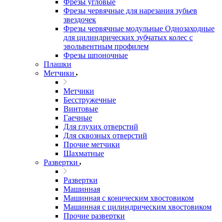
Фрезы угловые
Фрезы червячные для нарезания зубьев
звездочек
Фрезы червячные модульные Однозаходные
для цилиндрических зубчатых колес с
эвольвентным профилем
Фрезы шпоночные
Плашки
Метчики
Метчики
Бесстружечные
Винтовые
Гаечные
Для глухих отверстий
Для сквозных отверстий
Прочие метчики
Шахматные
Развертки
Развертки
Машинная
Машинная с коническим хвостовиком
Машинная с цилиндрическим хвостовиком
Прочие развертки