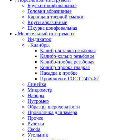
Бруски шлифовальные
Головки абразивные
Карандаш твердой смазки
Круги абразивные
Шкурка шлифовальная
Мерительный инструмент
Индикатор
Калибры
Калибр-вставка резьбовая
Калибр-кольцо резьбовое
Калибр-пробка резьбовая
Колибр-пробка гладкая
Насадка к пробке
Проволочки ГОСТ 2475-62
Линейка
Микрометр
Наборы
Нутромер
Образцы шероховатости
Проволочка для замера
Прочее
Рулетка
Скоба
Угольник