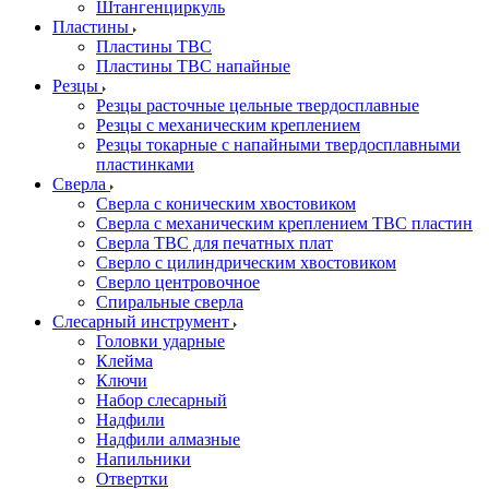
Штангенциркуль
Пластины
Пластины ТВС
Пластины ТВС напайные
Резцы
Резцы расточные цельные твердосплавные
Резцы с механическим креплением
Резцы токарные с напайными твердосплавными
пластинками
Сверла
Сверла с коническим хвостовиком
Сверла с механическим креплением ТВС пластин
Сверла ТВС для печатных плат
Сверло с цилиндрическим хвостовиком
Сверло центровочное
Спиральные cверла
Слесарный инструмент
Головки ударные
Клейма
Ключи
Набор слесарный
Надфили
Надфили алмазные
Напильники
Отвертки