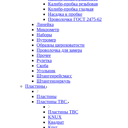
Калибр-пробка резьбовая
Колибр-пробка гладкая
Насадка к пробке
Проволочки ГОСТ 2475-62
Линейка
Микрометр
Наборы
Нутромер
Образцы шероховатости
Проволочка для замера
Прочее
Рулетка
Скоба
Угольник
Штангенрейсмасс
Штангенциркуль
Пластины
Пластины
Пластины ТВС
Пластины ТВС
KNUX
Квадрат
Круг